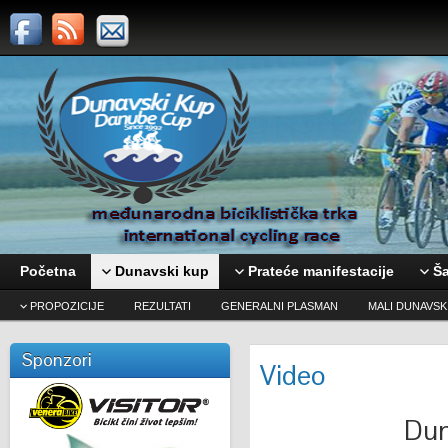
Početna
Dunavski kup
Prateće manifestacije
Ša
PROPOZICIJE
REZULTATI
GENERALNI PLASMAN
MALI DUNAVSK
Sponzori
Video
Dun