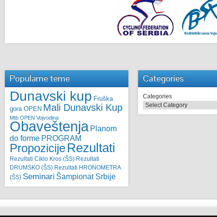
Popularne teme
Categories
Dunavski kup
Categories
Fruška
Mali Dunavski Kup
gora OPEN
Mtb OPEN Vojvodina
Obaveštenja
Planom
do forme
PROGRAM
Rezultati
Propozicije
Rezultati Ciklo Kros (ŠS)
Rezultati
DRUMSKO (ŠS)
Rezultati HRONOMETRA
Seminari
Šampionat Srbije
(ŠS)