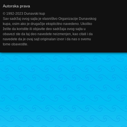
Autorska prava
© 1992-2023 Dunavski kup
Sav sadržaj ovog sajta je vlasništvo Organizacije Dunavskog
kupa, osim ako je drugačije eksplicitno navedeno. Ukoliko
želite da koristite ili objavite deo sadržaja ovog sajta u
obavezi ste da taj deo navedete neizmenjen, kao citati i da
navedete da je ovaj sajt originalan izvor i da nas o svemu
tome obavestite.