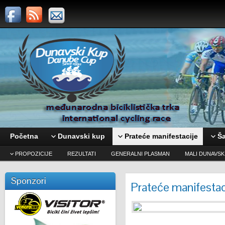
Početna
Dunavski kup
Prateće manifestacije
Ša
PROPOZICIJE
REZULTATI
GENERALNI PLASMAN
MALI DUNAVSK
Sponzori
Prateće manifestac