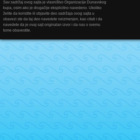
Sav sadržaj ovog sajta je vlasništvo Organizacije Dunavskog
kupa, osim ako je drugačije eksplicitno navedeno. Ukoliko
želite da koristite ili objavite deo sadržaja ovog sajta u
obavezi ste da taj deo navedete neizmenjen, kao citati i da
navedete da je ovaj sajt originalan izvor i da nas o svemu
tome obavestite.