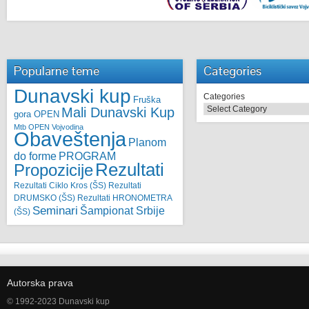
Popularne teme
Categories
Dunavski kup
Categories
Fruška
Mali Dunavski Kup
gora OPEN
Mtb OPEN Vojvodina
Obaveštenja
Planom
do forme
PROGRAM
Rezultati
Propozicije
Rezultati Ciklo Kros (ŠS)
Rezultati
DRUMSKO (ŠS)
Rezultati HRONOMETRA
Seminari
Šampionat Srbije
(ŠS)
Autorska prava
© 1992-2023 Dunavski kup