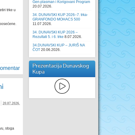
Gen.plasman i Korigovani Program
20.07.2026.
iri trke u
34. DUNAVSKI KUP 2026–7. trka-
GRANFONDO MOHACS 500
 posećene.
11.07.2026.
34. DUNAVSKI KUP 2026 –
Rezultati 5. i 6. trke
8.07.2026.
34.DUNAVSKI KUP – JURIŠ NA
ČOT
20.06.2026.
Prezentacija Dunavskog
komentar
Kupa
i
20.07.2026.
vu, stoga