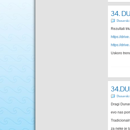
34. DU
Dunavski
Rezultati tr
https://dr
https://dr
Uskoro tren
34.DU
Dunavski
Dragi Dunav
evo nas pon
Tradicionaln
za neke je l