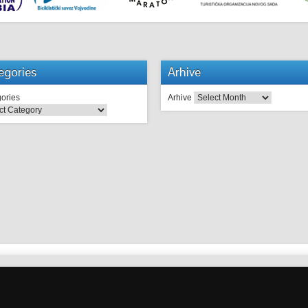
egories
Arhive
ories
Arhive