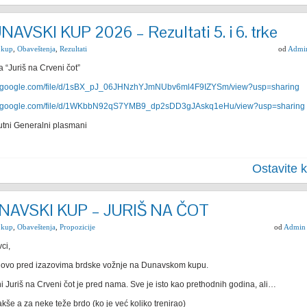
NAVSKI KUP 2026 – Rezultati 5. i 6. trke
 kup
,
Obaveštenja
,
Rezultati
od
Admi
ka “Juriš na Crveni čot”
ive.google.com/file/d/1sBX_pJ_06JHNzhYJmNUbv6ml4F9IZYSm/view?usp=sharing
ive.google.com/file/d/1WKbbN92qS7YMB9_dp2sDD3gJAskq1eHu/view?usp=sharing
utni Generalni plasmani
Ostavite 
NAVSKI KUP – JURIŠ NA ČOT
 kup
,
Obaveštenja
,
Propozicije
od
Admin
ci,
ovo pred izazovima brdske vožnje na Dunavskom kupu.
i Juriš na Crveni čot je pred nama. Sve je isto kao prethodnih godina, ali…
akše a za neke teže brdo (ko je već koliko trenirao)