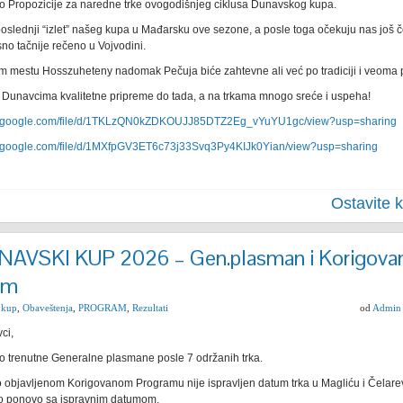
o Propozicije za naredne trke ovogodišnjeg ciklusa Dunavskog kupa.
poslednji “izlet” našeg kupa u Mađarsku ove sezone, a posle toga očekuju nas još čet
sno tačnije rečeno u Vojvodini.
m mestu Hosszuheteny nadomak Pečuja biće zahtevne ali već po tradiciji i veoma
 Dunavcima kvalitetne pripreme do tada, a na trkama mnogo sreće i uspeha!
ive.google.com/file/d/1TKLzQN0kZDKOUJJ85DTZ2Eg_vYuYU1gc/view?usp=sharing
ve.google.com/file/d/1MXfpGV3ET6c73j33Svq3Py4KIJk0Yian/view?usp=sharing
Ostavite 
NAVSKI KUP 2026 – Gen.plasman i Korigovan
am
 kup
,
Obaveštenja
,
PROGRAM
,
Rezultati
od
Admin
ci,
o trenutne Generalne plasmane posle 7 održanih trka.
 objavljenom Korigovanom Programu nije ispravljen datum trka u Magliću i Čelare
o ponovo sa ispravnim datumom.