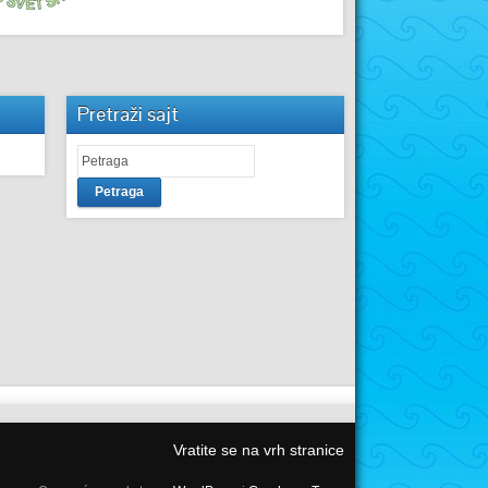
Pretraži sajt
Petraga
Vratite se na vrh stranice