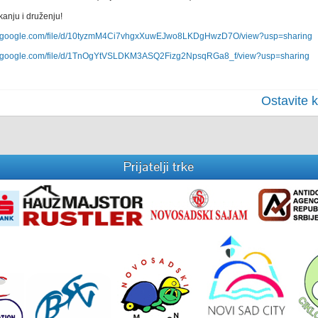
rkanju i druženju!
ive.google.com/file/d/10tyzmM4Ci7vhgxXuwEJwo8LKDgHwzD7O/view?usp=sharing
ive.google.com/file/d/1TnOgYtVSLDKM3ASQ2Fizg2NpsqRGa8_f/view?usp=sharing
Ostavite 
Prijatelji trke