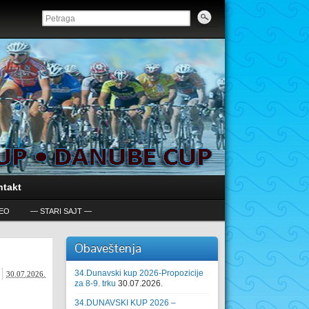
ntakt
DEO
— STARI SAJT —
Obaveštenja
34.Dunavski kup 2026-Propozicije
30.07.2026.
za 8-9. trku
30.07.2026.
34.DUNAVSKI KUP 2026 –