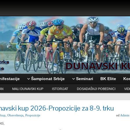
ifestacije
Šampionat Srbije
Seminari
BK Elite
Ko
AN
MALI DUNAVSKI KUP
ISTORIJAT
DOSADAŠNJI POBEDNICI
VI
avski kup 2026-Propozicije za 8-9. trku
 kup
,
Obaveštenja
,
Propozicije
od
Admin
ci,