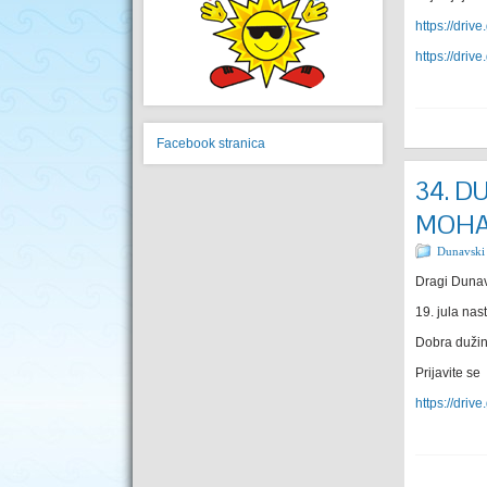
https://dri
https://dr
Facebook stranica
34. D
MOHA
Dunavski
Dragi Dunav
19. jula na
Dobra dužina
Prijavite se
https://dri