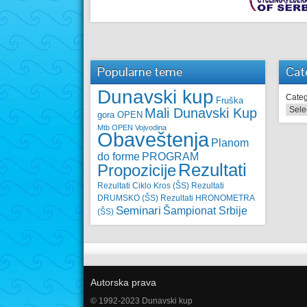
Popularne teme
Cat
Dunavski kup
Categ
Fruška
Mali Dunavski Kup
gora OPEN
Mtb OPEN Vojvodina
Obaveštenja
Planom
do forme
PROGRAM
Rezultati
Propozicije
Rezultati Ciklo Kros (ŠS)
Rezultati
DRUMSKO (ŠS)
Rezultati HRONOMETRA
Seminari
Šampionat Srbije
(ŠS)
Autorska prava
© 1992-2023 Dunavski kup