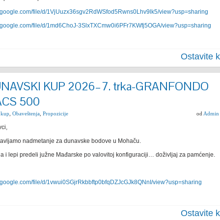
ve.google.com/file/d/1VjUuzx36sgv2RdWSfod5Rwns0Lhv9lk5/view?usp=sharing
ive.google.com/file/d/1md6ChoJ-3SlxTXCmw0i6PFr7KWfj5OGA/view?usp=sharing
Ostavite 
UNAVSKI KUP 2026–7. trka-GRANFONDO
CS 500
 kup
,
Obaveštenja
,
Propozicije
od
Admin
ci,
stavljamo nadmetanje za dunavske bodove u Mohaču.
 i lepi predeli južne Mađarske po valovitoj konfiguraciji… doživljaj za pamćenje.
ve.google.com/file/d/1vwui0SGjrRkbbftp0bfqDZJcGJk8QNnI/view?usp=sharing
Ostavite 