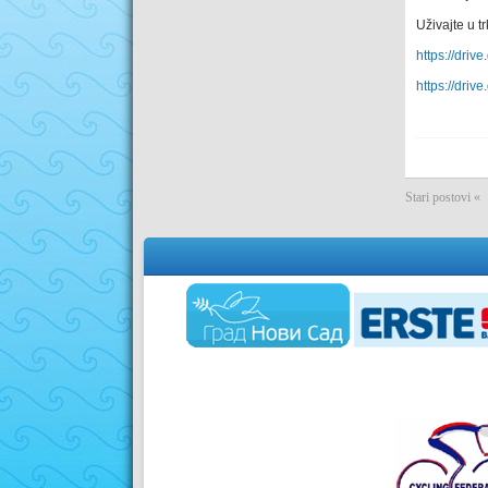
Uživajte u t
https://dr
https://dr
Stari postovi «