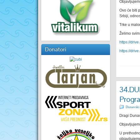
Objavljujem
Ovo će biti 
Srbiji, odno
Trke u malo
Želimo svim
https://dr
Donatori
https://dri
34.DU
Progr
Dunavski
Dragi Dunav
Objavljujem
U prethodno
objavljujem