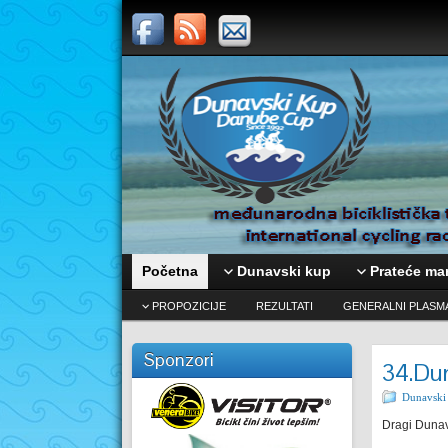
Početna
Dunavski kup
Prateće man
PROPOZICIJE
REZULTATI
GENERALNI PLASM
Sponzori
34.Dun
Dunavski
Dragi Dunav