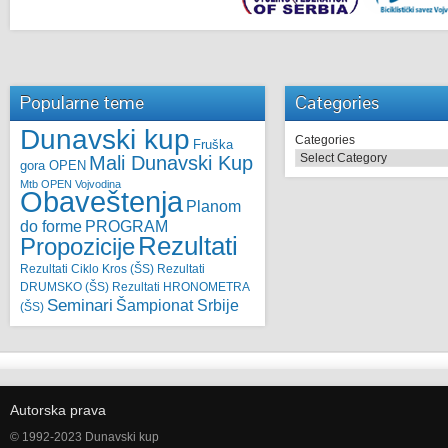
Popularne teme
Categories
Dunavski kup
Categories
Fruška
Mali Dunavski Kup
gora OPEN
Mtb OPEN Vojvodina
Obaveštenja
Planom
do forme
PROGRAM
Rezultati
Propozicije
Rezultati Ciklo Kros (ŠS)
Rezultati
DRUMSKO (ŠS)
Rezultati HRONOMETRA
Seminari
Šampionat Srbije
(ŠS)
Autorska prava
© 1992-2023 Dunavski kup