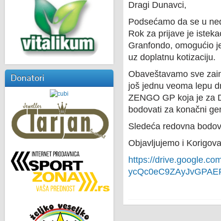
Dragi Dunavci,
Podsećamo da se u nede
Rok za prijave je iste
Granfondo, omogućio je
uz doplatnu kotizaciju.
Obaveštavamo sve zaint
Donatori
još jednu veoma lepu d
ZENGO GP koja je za Du
bodovati za konačni ge
Sledeća redovna bodovn
Objavljujemo i Korig
https://drive.google.com
ycQc0eC9ZAyJvGPAEFz