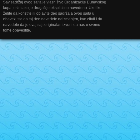
Sav sadržaj ovog sajta je vlasništvo Organizacije Dunavskog
kupa, osim ako je drugačije eksplicitno navedeno. Ukoliko
želite da koristite ili objavite deo sadržaja ovog sajta u
obavezi ste da taj deo navedete neizmenjen, kao citati i da
navedete da je ovaj sajt originalan izvor i da nas o svemu
tome obavestite.