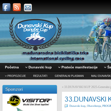
Početna
Dunavski kup
Prateće manifestacije
Ša
PROPOZICIJE
REZULTATI
GENERALNI PLASMAN
MALI DUNAVSK
«
33.DUNAVSKI KUP 2025-Generalni pl
Sponzori
33.DUNAVSKI 
Dunavski kup
,
Obaveštenja
,
PROG