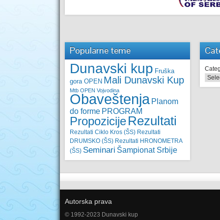
Popularne teme
Cat
Dunavski kup
Categ
Fruška
Mali Dunavski Kup
gora OPEN
Mtb OPEN Vojvodina
Obaveštenja
Planom
do forme
PROGRAM
Rezultati
Propozicije
Rezultati Ciklo Kros (ŠS)
Rezultati
DRUMSKO (ŠS)
Rezultati HRONOMETRA
Seminari
Šampionat Srbije
(ŠS)
Autorska prava
© 1992-2023 Dunavski kup