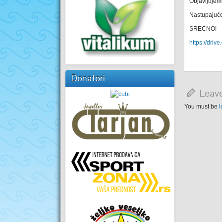
Objavljujem
Nastupajućeg
SREĆNO!
https://dri
Donatori
Leave
You must be
l