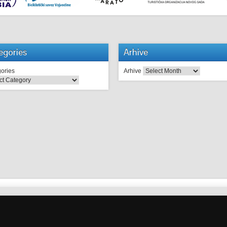
egories
Arhive
ories
Arhive