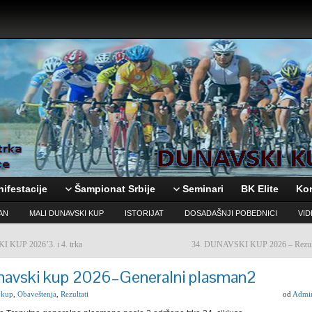
ifestacije
Šampionat Srbije
Seminari
BK Elite
Ko
AN
MALI DUNAVSKI KUP
ISTORIJAT
DOSADAŠNJI POBEDNICI
VI
 KUP 2026’3. i 4. trka
34. DUNAVSKI KUP 2026 – Rezultati
navski kup 2026–Generalni plasman2
 kup
,
Obaveštenja
,
Rezultati
od
Admi