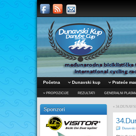
Početna
Dunavski kup
Prateće man
PROPOZICIJE
REZULTATI
GENERALNI PLASM
«
34.DUNAVSKI
Sponzori
34.Du
Dunavski