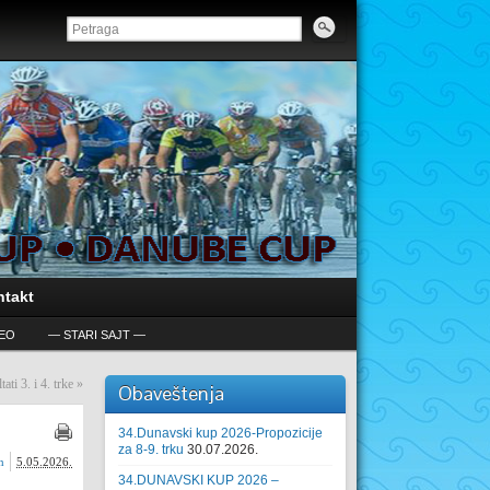
ntakt
DEO
— STARI SAJT —
 3. i 4. trke
»
Obaveštenja
34.Dunavski kup 2026-Propozicije
za 8-9. trku
30.07.2026.
n
5.05.2026.
34.DUNAVSKI KUP 2026 –