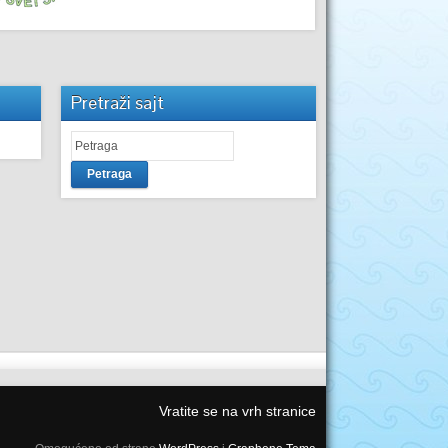
Pretraži sajt
Petraga
Vratite se na vrh stranice