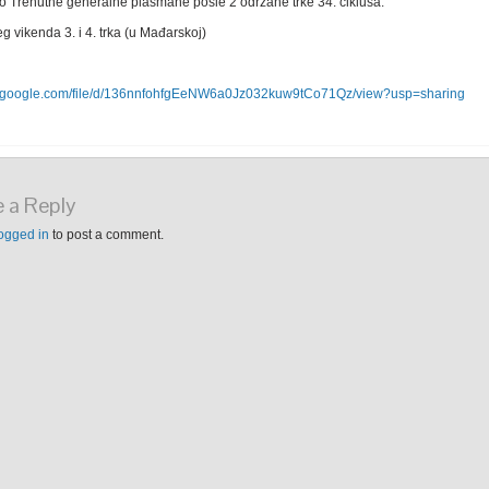
o Trenutne generalne plasmane posle 2 održane trke 34. ciklusa.
 vikenda 3. i 4. trka (u Mađarskoj)
ve.google.com/file/d/136nnfohfgEeNW6a0Jz032kuw9tCo71Qz/view?usp=sharing
 a Reply
ogged in
to post a comment.